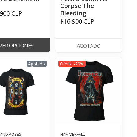
Corpse The
Bleeding
.900 CLP
$16.900 CLP
VER OPCIONES
AGOTADO
Agotado
Oferta -29%
AND ROSES
HAMMERFALL