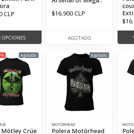
Arsenal of Mega..
ora
cou
Exti.
$16.900 CLP
0 CLP
$16
R OPCIONES
AGOTADO
9%
Agotado
Agotado
RÜE
MOTÖRHEAD
MOTO
 Mötley Crüe
Polera Motörhead
Pol