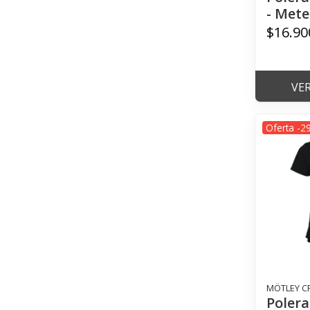
- Mete
$16.90
VE
Oferta -2
MÖTLEY C
Polera