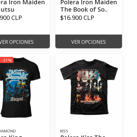
era Iron Maiden
Polera Iron Maiden
jutsu
The Book of So..
.900 CLP
$16.900 CLP
VER OPCIONES
VER OPCIONES
a -31%
DIAMOND
KISS