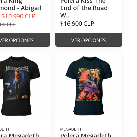
era King
Polera Kiss The
mond - Abigail
End of the Road
W..
$10.990 CLP
e
$16.900 CLP
900 CLP
VER OPCIONES
VER OPCIONES
DETH
MEGADETH
era Megadeth
Polera Megadeth