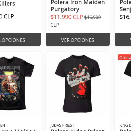
Polera Iron Maiden
Pol
illers
Purgatory
Sen
0 CLP
$11.990 CLP
$16
$16.900
CLP
R OPCIONES
VER OPCIONES
Ofert
DEN
JUDAS PRIEST
KING 