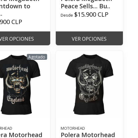
ntdown to
Peace Sells... Bu..
.
$15.900 CLP
Desde
.900 CLP
VER OPCIONES
VER OPCIONES
Agotado
RHEAD
MOTORHEAD
era Motorhead
Polera Motorhead