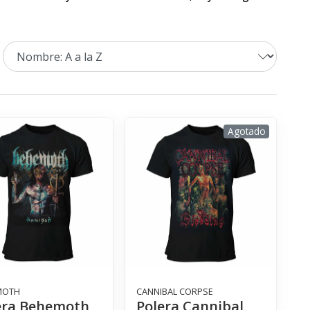
Agotado
MOTH
CANNIBAL CORPSE
era Behemoth
Polera Cannibal