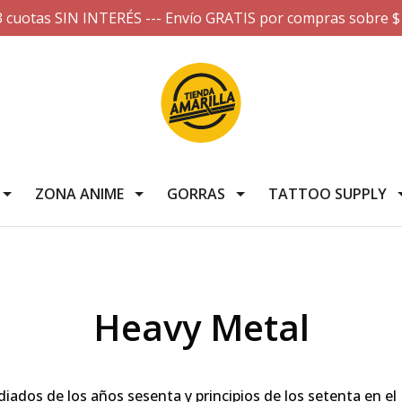
3 cuotas SIN INTERÉS --- Envío GRATIS por compras sobre $
ZONA ANIME
GORRAS
TATTOO SUPPLY
Heavy Metal
iados de los años sesenta y principios de los setenta en el