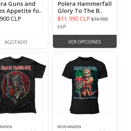
era Guns and
Polera Hammerfall
s Appetite fo..
Glory To The B..
.900 CLP
$11.990 CLP
$16.900
CLP
VER OPCIONES
AGOTADO
MAIDEN
IRON MAIDEN