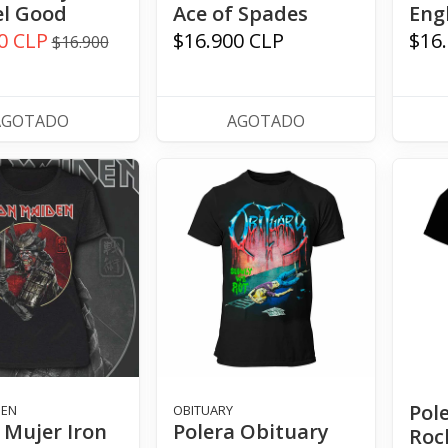
el Good
Ace of Spades
Eng
0 CLP
$16.900 CLP
$16
$16.900
AGOTADO
AGOTADO
Pol
DEN
OBITUARY
 Mujer Iron
Polera Obituary
Roc