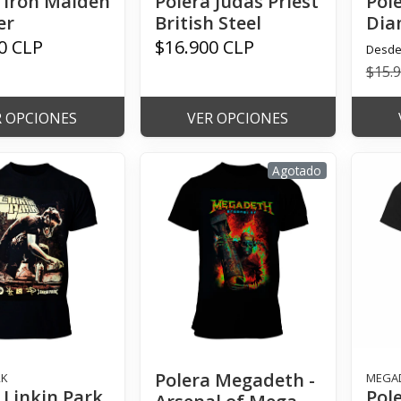
 Iron Maiden
Polera Judas Priest
Pol
er
British Steel
Dia
0 CLP
$16.900 CLP
Desd
$15.
R OPCIONES
VER OPCIONES
Agotado
Polera Megadeth -
RK
MEGA
 Linkin Park
Pol