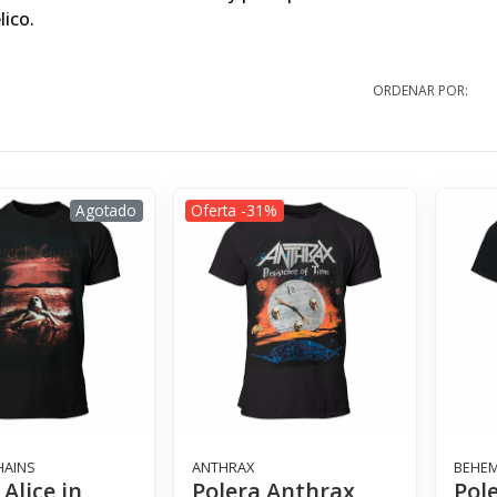
lico.
ORDENAR POR:
Agotado
Oferta -31%
HAINS
ANTHRAX
BEHE
 Alice in
Polera Anthrax
Pol