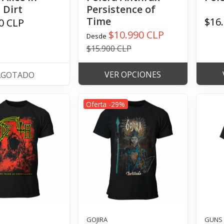
 Dirt
Persistence of
Time
$16
0 CLP
$10.990 CLP
Desde
$15.900 CLP
VER OPCIONES
AGOTADO
Oferta -29%
GOJIRA
GUNS 