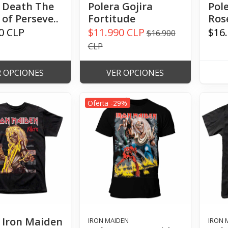
 Death The
Polera Gojira
Pol
of Perseve..
Fortitude
Rose
0 CLP
$11.990 CLP
$16
$16.900
CLP
R OPCIONES
VER OPCIONES
Oferta -29%
 Iron Maiden
IRON MAIDEN
IRON 