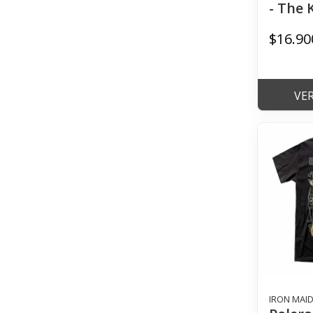
- The K
$16.90
VE
IRON MAI