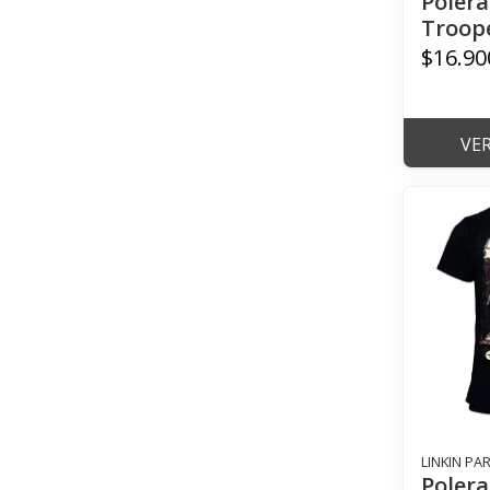
Polera
Troop
$16.90
VE
LINKIN PA
Polera