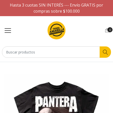
Hasta 3 cuotas SIN INTERÉS --- Envío GRATIS por
compras sobre $100.000
0