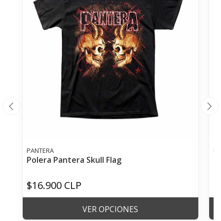
PANTERA
ME
Polera Pantera Skull Flag
Po
$16.900 CLP
$
VER OPCIONES