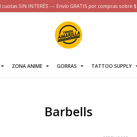
3 cuotas SIN INTERÉS --- Envío GRATIS por compras sobre $
ZONA ANIME
GORRAS
TATTOO SUPPLY
Barbells