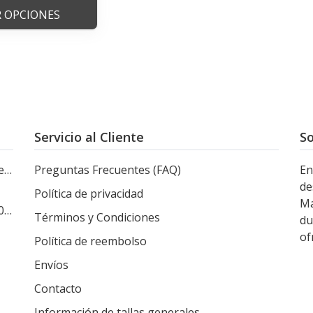
R OPCIONES
Servicio al Cliente
So
le
Preguntas Frecuentes (FAQ)
En
de
Política de privacidad
Ma
s
Términos y Condiciones
du
of
Política de reembolso
Envíos
Contacto
Información de tallas generales