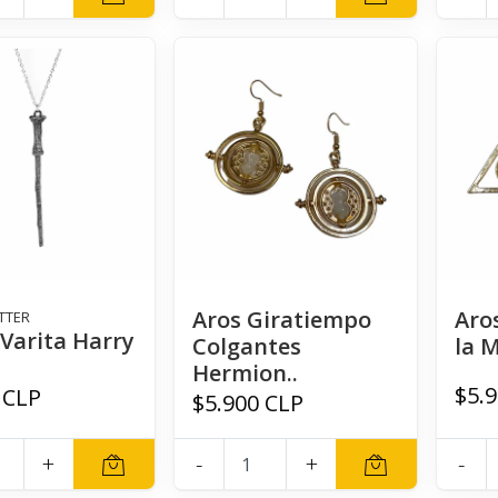
Aros Giratiempo
Aro
TTER
 Varita Harry
Colgantes
la 
Hermion..
$5.
 CLP
$5.900 CLP
+
-
+
-