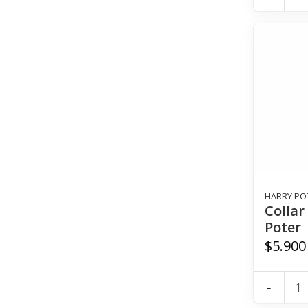
HARRY PO
Collar
Poter
$5.900
-