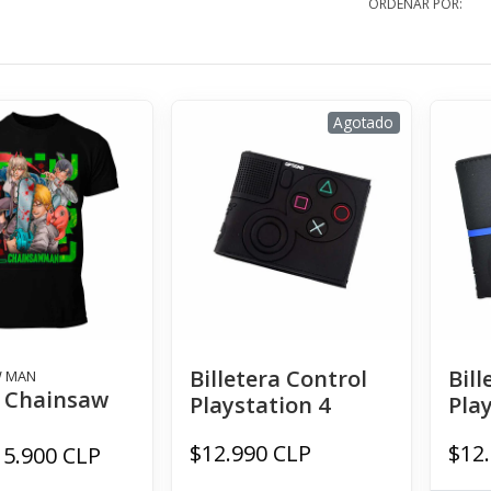
ORDENAR POR:
Agotado
Billetera Control
Bill
W MAN
a Chainsaw
Playstation 4
Pla
$12.990 CLP
$12
15.900 CLP