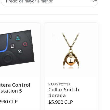
etera Control
HARRY POTTER
Collar Snitch
ystation 5
dorada
.990 CLP
$5.900 CLP