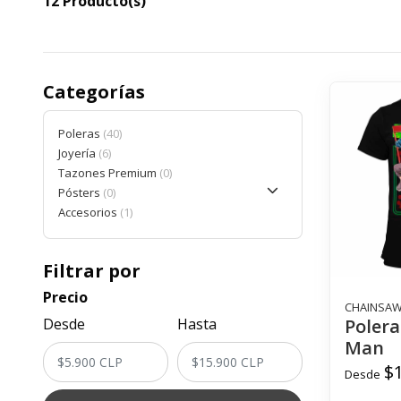
12 Producto(s)
Categorías
Poleras
40
Joyería
6
Tazones Premium
0
Pósters
0
Accesorios
1
Filtrar por
Precio
CHAINSA
Desde
Hasta
Poler
Man
$
Desde