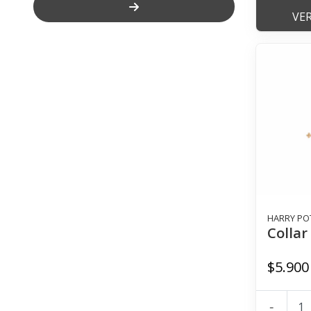
VE
HARRY PO
Collar
$5.900
-