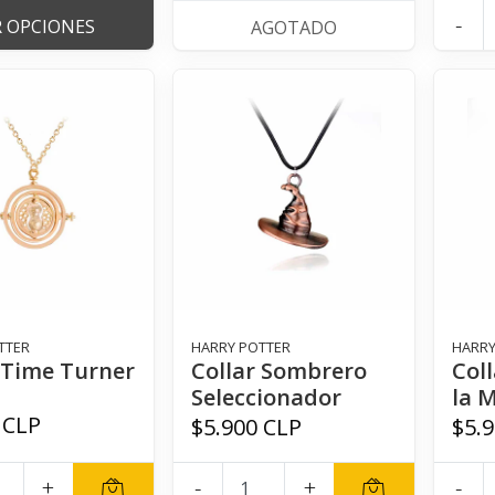
-
R OPCIONES
AGOTADO
TTER
HARRY POTTER
HARRY
 Time Turner
Collar Sombrero
Coll
Seleccionador
la 
 CLP
$5.900 CLP
$5.
+
-
+
-