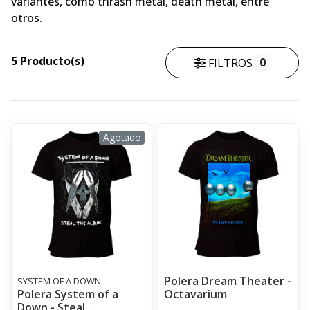
variantes, como thrash metal, death metal, entre
otros.
5 Producto(s)
0
FILTROS
Agotado
Polera Dream Theater -
SYSTEM OF A DOWN
Polera System of a
Octavarium
Down - Steal ..