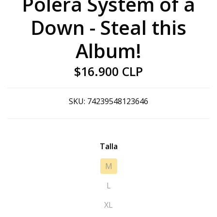
Polera System of a
Down - Steal this
Album!
$16.900 CLP
SKU:
74239548123646
Talla
M
L
XL