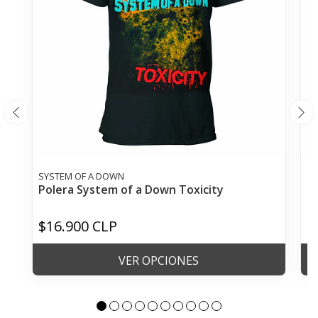
SYSTEM OF A DOWN
SO
Polera System of a Down Toxicity
P
$16.900 CLP
$
VER OPCIONES