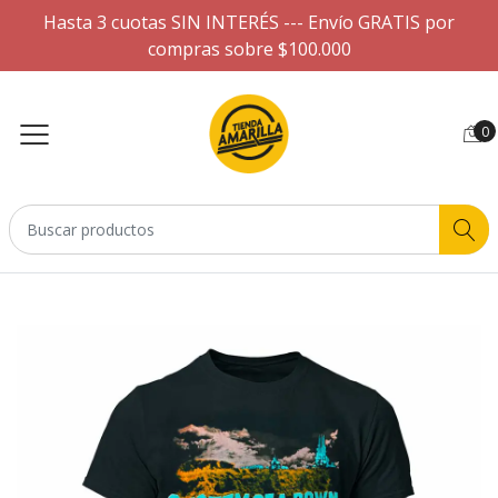
Hasta 3 cuotas SIN INTERÉS --- Envío GRATIS por
compras sobre $100.000
0