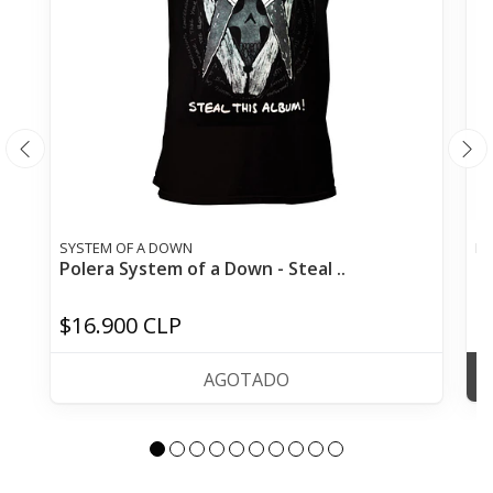
SYSTEM OF A DOWN
M
Polera System of a Down - Steal ..
P
$16.900 CLP
$
AGOTADO