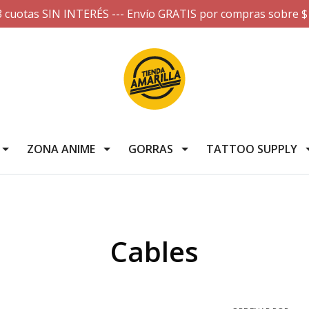
3 cuotas SIN INTERÉS --- Envío GRATIS por compras sobre $
ZONA ANIME
GORRAS
TATTOO SUPPLY
Cables