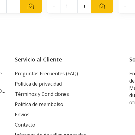
+
-
+
-
Servicio al Cliente
So
le
Preguntas Frecuentes (FAQ)
En
de
Política de privacidad
Ma
s
Términos y Condiciones
du
of
Política de reembolso
Envíos
Contacto