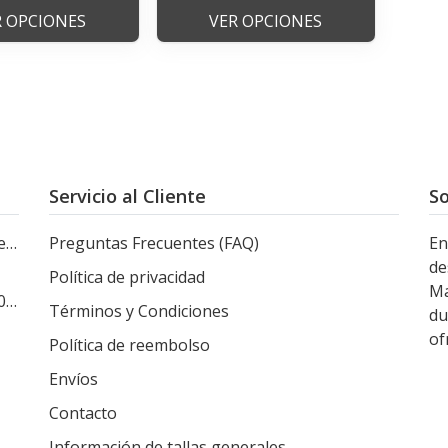
R OPCIONES
VER OPCIONES
Servicio al Cliente
So
le
Preguntas Frecuentes (FAQ)
En
de
Política de privacidad
Ma
s
Términos y Condiciones
du
of
Política de reembolso
Envíos
Contacto
Información de tallas generales