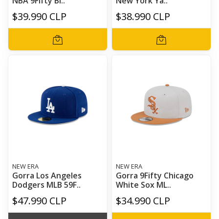
NBA 9Fifty Bl..
New York Ya..
$39.990 CLP
$38.990 CLP
NEW ERA
NEW ERA
Gorra Los Angeles
Gorra 9Fifty Chicago
Dodgers MLB 59F..
White Sox ML..
$47.990 CLP
$34.990 CLP