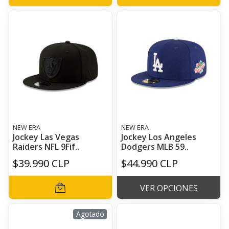
NEW ERA
NEW ERA
Jockey Las Vegas
Jockey Los Angeles
Raiders NFL 9Fif..
Dodgers MLB 59..
$39.990 CLP
$44.990 CLP
VER OPCIONES
Agotado