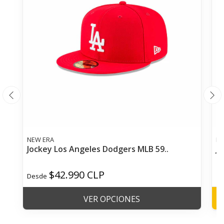
NEW ERA
NE
Jockey Los Angeles Dodgers MLB 59..
Jo
$42.990 CLP
$
Desde
VER OPCIONES