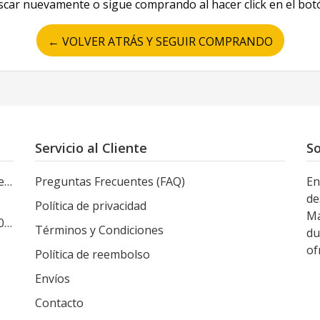
scar nuevamente o sigue comprando al hacer click en el bot
← VOLVER ATRÁS Y SEGUIR COMPRANDO
Servicio al Cliente
So
le
Preguntas Frecuentes (FAQ)
En
de
Política de privacidad
Ma
s
Términos y Condiciones
du
of
Política de reembolso
Envíos
Contacto