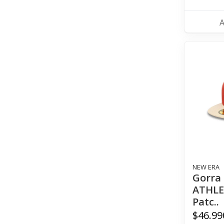
NEW ERA
Gorra
ATHLE
Patc..
$46.99