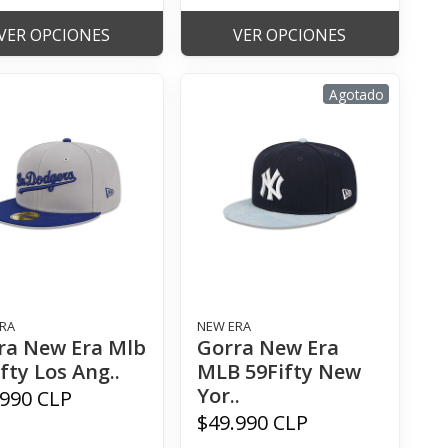
VER OPCIONES
VER OPCIONES
Agotado
RA
NEW ERA
ra New Era Mlb
Gorra New Era
fty Los Ang..
MLB 59Fifty New
Yor..
.990 CLP
$49.990 CLP