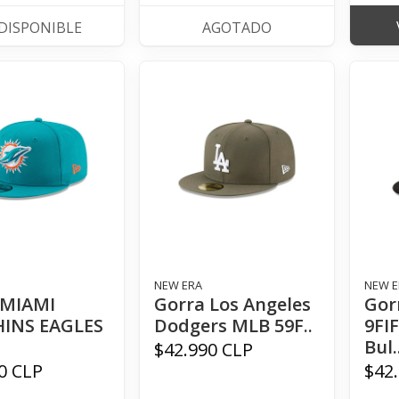
DISPONIBLE
AGOTADO
NEW ERA
NEW E
 MIAMI
Gorra Los Angeles
Gor
INS EAGLES
Dodgers MLB 59F..
9FI
.
Bul.
$42.990 CLP
0 CLP
$42