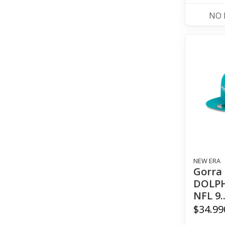
NO 
NEW ERA
Gorra
DOLPH
NFL 9.
$34.99