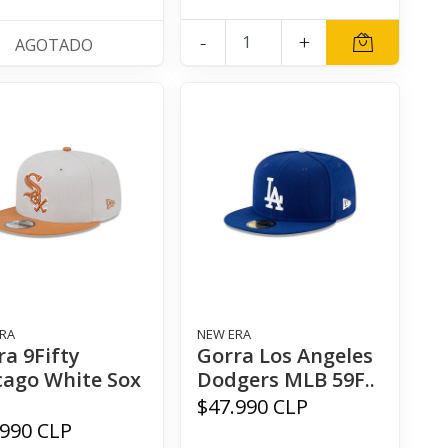
-
+
AGOTADO
RA
NEW ERA
ra 9Fifty
Gorra Los Angeles
cago White Sox
Dodgers MLB 59F..
.
$47.990 CLP
.990 CLP