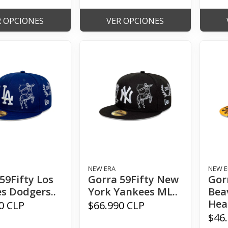
R OPCIONES
VER OPCIONES
NEW ERA
NEW E
59Fifty Los
Gorra 59Fifty New
Gor
s Dodgers..
York Yankees ML..
Bea
Hea.
0 CLP
$66.990 CLP
$46