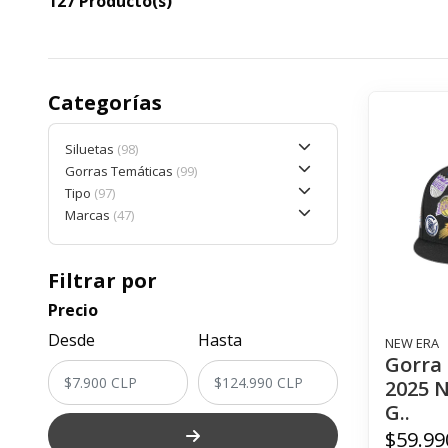
127 Producto(s)
Categorías
Siluetas
98
Gorras Temáticas
99
Tipo
97
Marcas
47
Filtrar por
Precio
Desde
Hasta
NEW ERA
Gorra
2025 
G..
$59.99