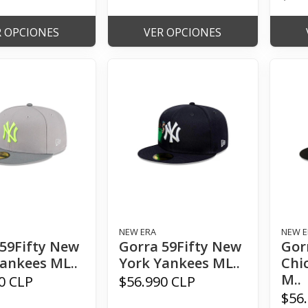
R OPCIONES
VER OPCIONES
NEW ERA
NEW E
59Fifty New
Gorra 59Fifty New
Gor
ankees ML..
York Yankees ML..
Chi
M..
0 CLP
$56.990 CLP
$56