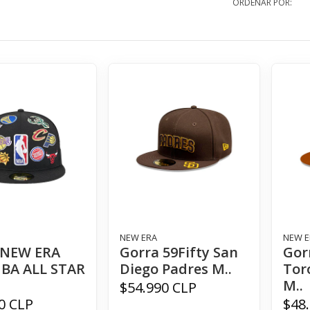
ORDENAR POR:
NEW ERA
NEW E
 NEW ERA
Gorra 59Fifty San
Gor
NBA ALL STAR
Diego Padres M..
Tor
M..
$54.990 CLP
0 CLP
$48