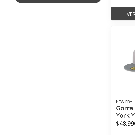
VE
NEW ERA
Gorra 
York Y
$48.99