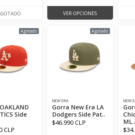
VER OPCIONES
AGOTADO
Agotado
Agotado
NEW ERA
NEW E
 OAKLAND
Gorra New Era LA
Gor
TICS Side
Dodgers Side Pat..
Chi
ML.
$46.990 CLP
0 CLP
$34