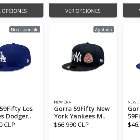
R OPCIONES
VER OPCIONES
No disponible
Agotado
NEW ERA
NEW E
59Fifty Los
Gorra 59Fifty New
Gor
s Dodger..
York Yankees M..
59Fi
0 CLP
$66.990 CLP
$46