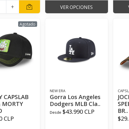
+
VER OPCIONES
Agotado
NEW ERA
CAPSL
Y CAPSLAB
Gorra Los Angeles
JOC
& MORTY
Dodgers MLB Cla..
SPE
O
BR..
$43.990 CLP
Desde
0 CLP
$29