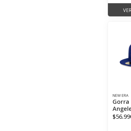
VE
NEW ERA
Gorra 
Angele
$56.99