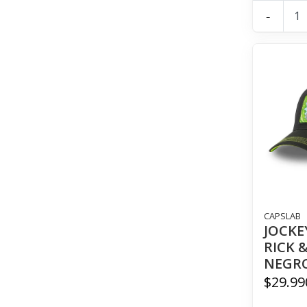
-
CAPSLAB
JOCKE
RICK 
NEGR
$29.99