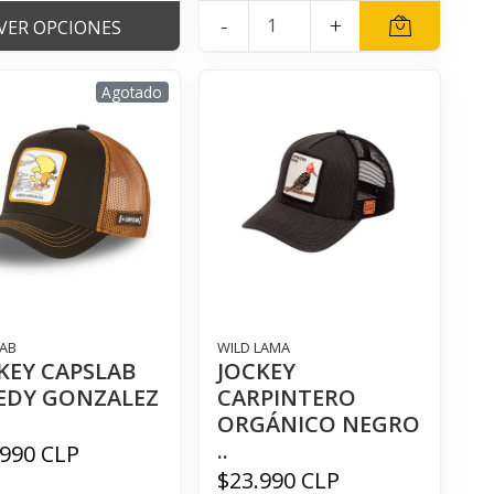
-
+
VER OPCIONES
Agotado
AB
WILD LAMA
KEY CAPSLAB
JOCKEY
EDY GONZALEZ
CARPINTERO
ORGÁNICO NEGRO
..
.990 CLP
$23.990 CLP