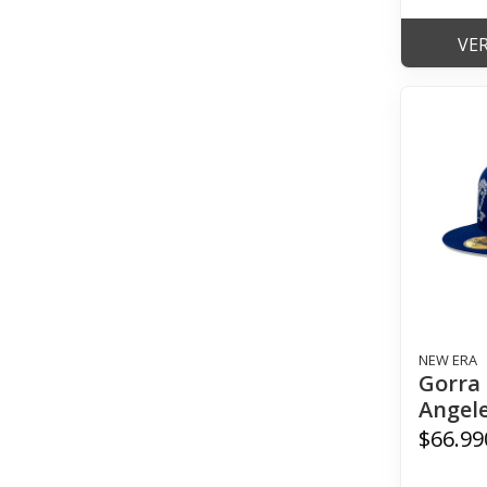
VE
NEW ERA
Gorra 
Angele
$66.99