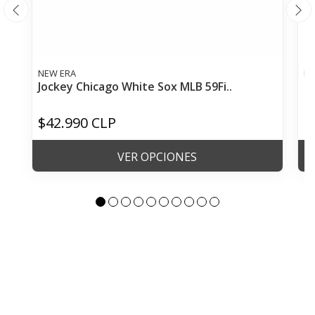
NEW ERA
NE
Jockey Chicago White Sox MLB 59Fi..
Go
$42.990 CLP
$
VER OPCIONES