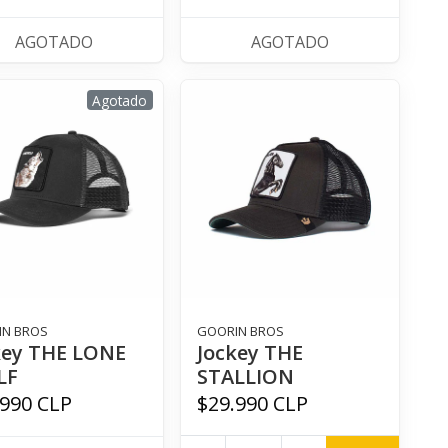
AGOTADO
AGOTADO
Agotado
IN BROS
GOORIN BROS
key THE LONE
Jockey THE
LF
STALLION
.990 CLP
$29.990 CLP