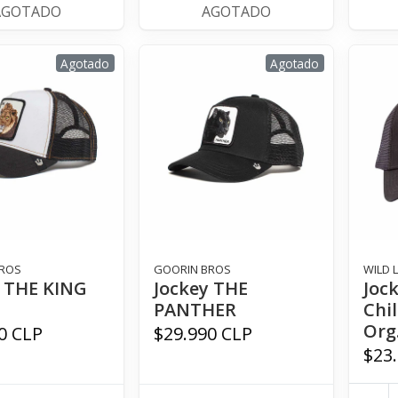
AGOTADO
AGOTADO
Agotado
Agotado
ROS
GOORIN BROS
WILD 
y THE KING
Jockey THE
Joc
PANTHER
Chi
Org.
0 CLP
$29.990 CLP
$23