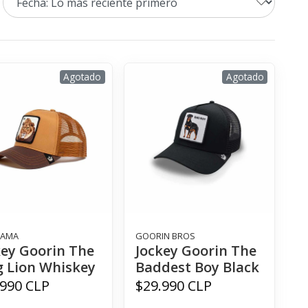
Agotado
Agotado
LAMA
GOORIN BROS
key Goorin The
Jockey Goorin The
g Lion Whiskey
Baddest Boy Black
.990 CLP
$29.990 CLP