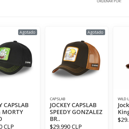
ORDENAR POR:
Agotado
Agotado
CAPSLAB
WILD 
Y CAPSLAB
JOCKEY CAPSLAB
Joc
& MORTY
SPEEDY GONZALEZ
Kin
O
BR..
$29
0 CLP
$29.990 CLP