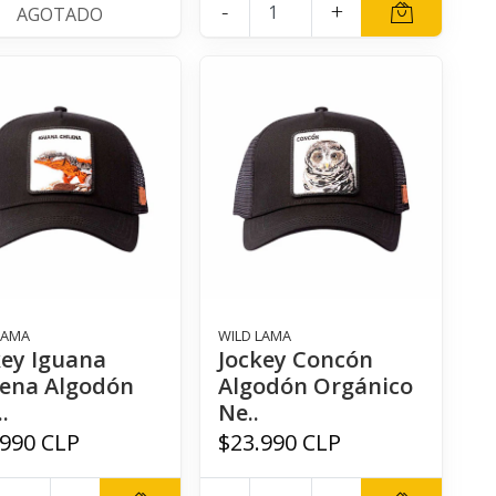
-
+
AGOTADO
LAMA
WILD LAMA
key Iguana
Jockey Concón
lena Algodón
Algodón Orgánico
.
Ne..
.990 CLP
$23.990 CLP