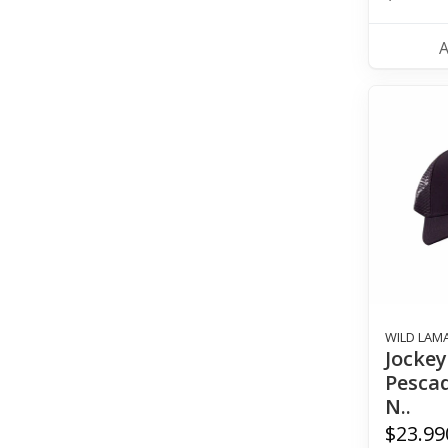
WILD LAM
Jockey
Pesca
N..
$23.99