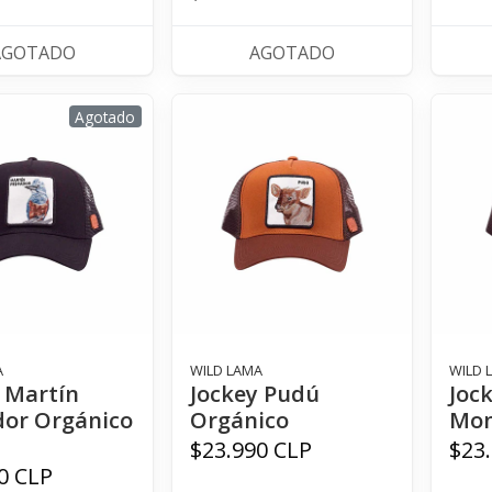
AGOTADO
AGOTADO
Agotado
A
WILD LAMA
WILD 
 Martín
Jockey Pudú
Joc
dor Orgánico
Orgánico
Mon
$23.990 CLP
$23
0 CLP