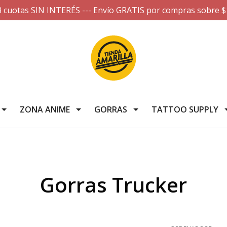
3 cuotas SIN INTERÉS --- Envío GRATIS por compras sobre $
ZONA ANIME
GORRAS
TATTOO SUPPLY
Gorras Trucker