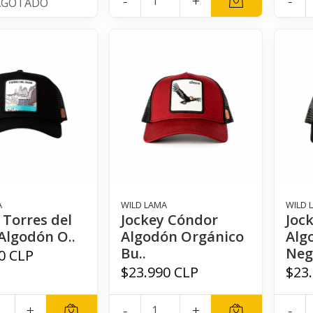
-
+
-
AGOTADO
A
WILD LAMA
WILD 
 Torres del
Jockey Cóndor
Joc
Algodón O..
Algodón Orgánico
Alg
Bu..
Neg
0 CLP
$23.990 CLP
$23
+
-
+
-