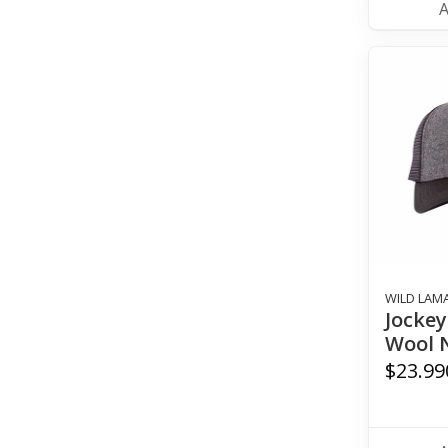
WILD LAM
Jocke
Wool 
$23.99