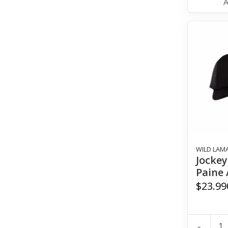
WILD LAM
Jockey
Paine 
$23.99
-