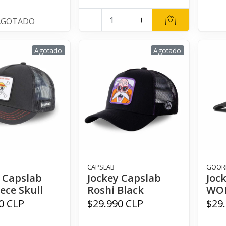
-
+
AGOTADO
Agotado
Agotado
CAPSLAB
GOOR
 Capslab
Jockey Capslab
Joc
ece Skull
Roshi Black
WO
0 CLP
$29.990 CLP
$29