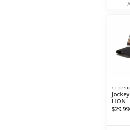
GOORIN B
Jocke
LION
$29.99