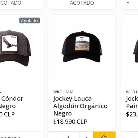
-
AGOTADO
AGOTADO
Agotado
A
WILD LAMA
WILD 
y Cóndor
Jockey Lauca
Jock
Negro
Algodón Orgánico
Pain
Negro
0 CLP
$23
$18.990 CLP