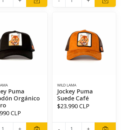
+
-
+
LAMA
WILD LAMA
key Puma
Jockey Puma
odón Orgánico
Suede Café
ro
$23.990 CLP
.990 CLP
+
-
+