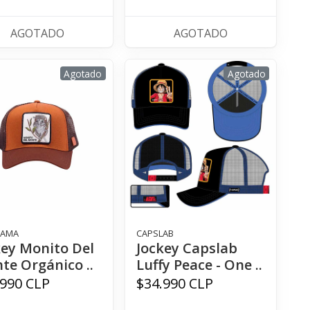
AGOTADO
AGOTADO
Agotado
Agotado
LAMA
CAPSLAB
key Monito Del
Jockey Capslab
te Orgánico ..
Luffy Peace - One ..
.990 CLP
$34.990 CLP