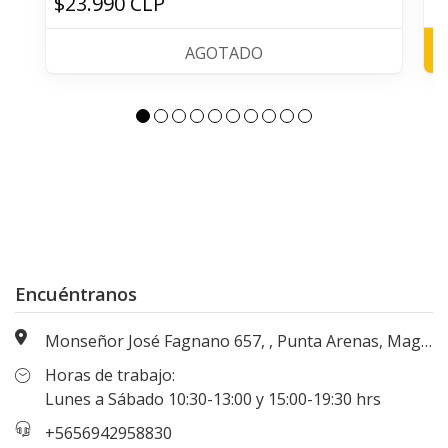
$23.990 CLP
$
AGOTADO
Encuéntranos
Monseñor José Fagnano 657, , Punta Arenas, Magallanes, Chile
Horas de trabajo:
Lunes a Sábado 10:30-13:00 y 15:00-19:30 hrs
+5656942958830