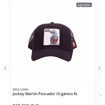
Agotado
WILD LAMA
WI
Jockey Martín Pescador Orgánico N..
J