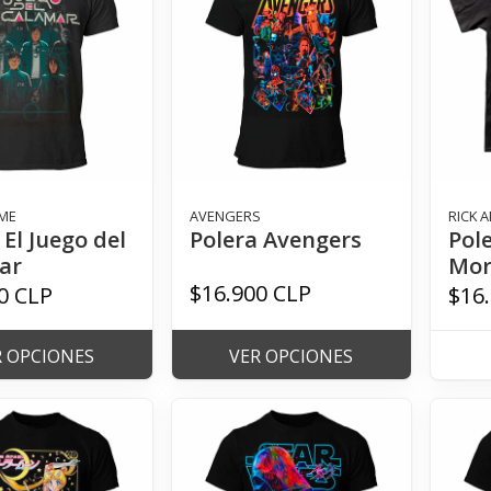
ME
AVENGERS
RICK 
 El Juego del
Polera Avengers
Pol
ar
Mor
$16.900 CLP
0 CLP
$16
R OPCIONES
VER OPCIONES