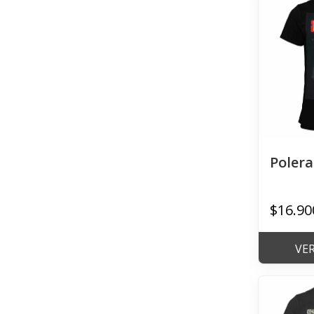
Polera
$16.90
VE