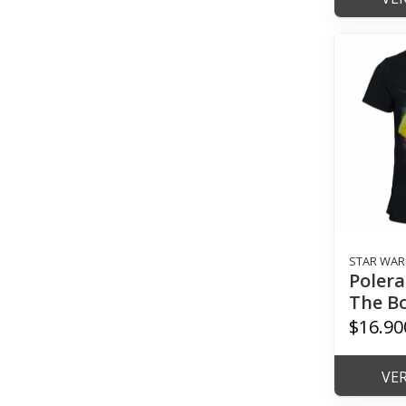
STAR WAR
Polera
The Bo
$16.90
VE