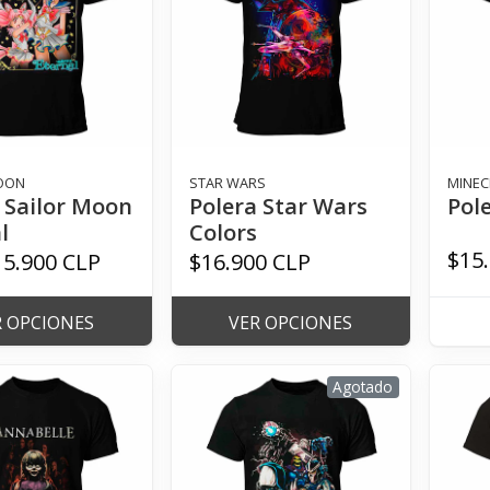
OON
STAR WARS
MINEC
 Sailor Moon
Polera Star Wars
Pol
l
Colors
$15
15.900 CLP
$16.900 CLP
R OPCIONES
VER OPCIONES
Agotado