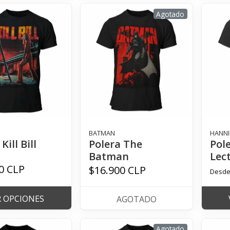
Agotado
BATMAN
HANNI
Kill Bill
Polera The
Pol
Batman
Lec
0 CLP
$16.900 CLP
Desd
R OPCIONES
AGOTADO
Agotado