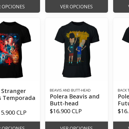
R OPCIONES
VER OPCIONES
 Stranger
BEAVIS AND BUTT-HEAD
BACK 
Polera Beavis and
Pole
s Temporada
Butt-head
Fut
$16.900 CLP
$16
15.900 CLP
R OPCIONES
VER OPCIONES