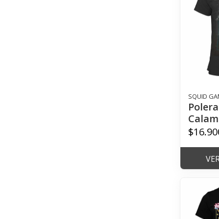
SQUID GA
Polera
Calam
$16.90
VE