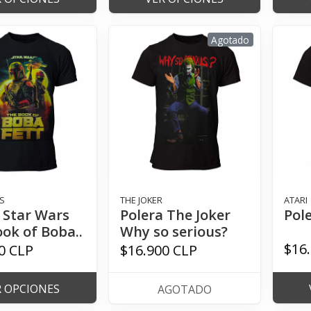
Agotado
S
THE JOKER
ATARI
 Star Wars
Polera The Joker
Pole
ok of Boba..
Why so serious?
$16
0 CLP
$16.900 CLP
R OPCIONES
AGOTADO