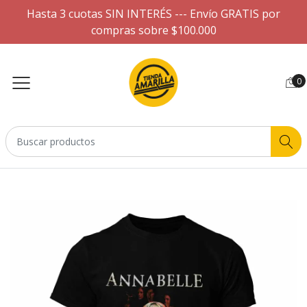
Hasta 3 cuotas SIN INTERÉS --- Envío GRATIS por
compras sobre $100.000
0