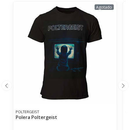
Agotado
POLTERGEIST
GI
Polera Poltergeist
P