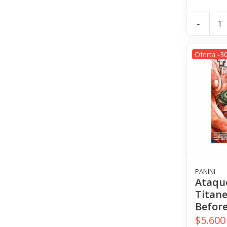
-
Oferta -3
PANINI
Ataqu
Titane
Before
$5.600