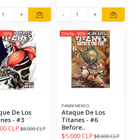
+
-
+
a -30%
Oferta -30%
I
PANINI MEXICO
que De Los
Ataque De Los
nes - #3
Titanes - #6
Before..
600 CLP
$8.000 CLP
$5.600 CLP
$8.000 CLP