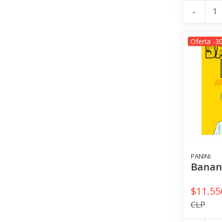
-
Oferta -3
PANINI
Banan
$11.55
CLP