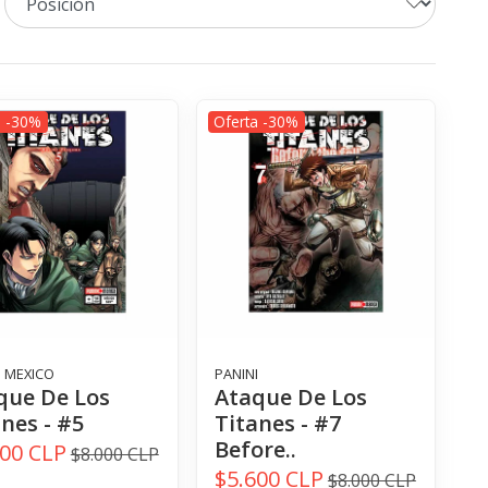
a -30%
Oferta -30%
I MEXICO
PANINI
que De Los
Ataque De Los
nes - #5
Titanes - #7
Before..
600 CLP
$8.000 CLP
$5.600 CLP
$8.000 CLP