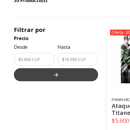
55 Producto(s)
Filtrar por
Oferta -3
Precio
Desde
Hasta
PANINI ME
Ataqu
Titane
$5.600