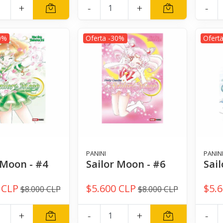
+
-
+
-
0%
Oferta -30%
Ofert
PANINI
PANIN
 Moon - #4
Sailor Moon - #6
Sai
 CLP
$5.600 CLP
$5.
$8.000 CLP
$8.000 CLP
+
-
+
-