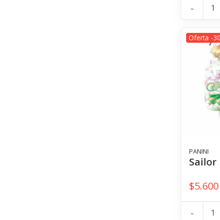
-
Oferta -3
PANINI
Sailor
$5.600
-