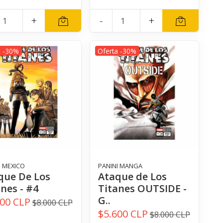
+
-
+
a -30%
Oferta -30%
I MEXICO
PANINI MANGA
que De Los
Ataque de Los
nes - #4
Titanes OUTSIDE -
G..
600 CLP
$8.000 CLP
$5.600 CLP
$8.000 CLP