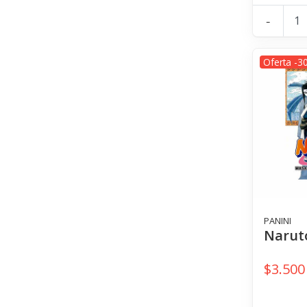
-
Oferta -3
PANINI
Naruto
$3.500