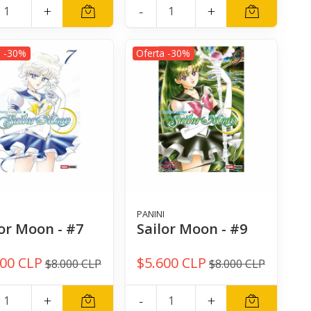
+
-
+
a -30%
Oferta -30%
I
PANINI
lor Moon - #7
Sailor Moon - #9
600 CLP
$5.600 CLP
$8.000 CLP
$8.000 CLP
+
-
+