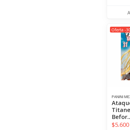
Oferta -3
PANINI ME
Ataqu
Titane
Befor.
$5.600