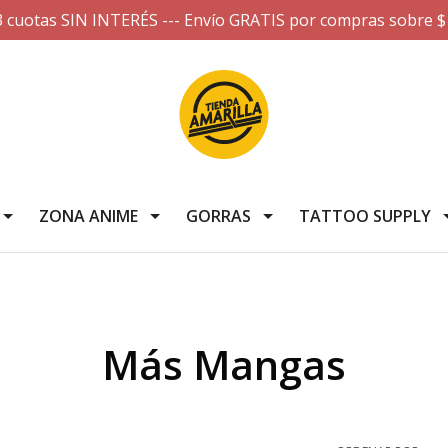
3 cuotas SIN INTERÉS --- Envío GRATIS por compras sobre $
ZONA ANIME
GORRAS
TATTOO SUPPLY
Más Mangas