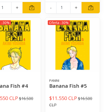
+
-
+
a -30%
Oferta -30%
I
PANINI
ana Fish #4
Banana Fish #5
.550 CLP
$11.550 CLP
$16.500
$16.500
CLP