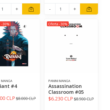
+
-
+
a -30%
Oferta -30%
I MANGA
PANINI MANGA
iant #4
Assassination
Classroom #05
600 CLP
$6.230 CLP
$8.000 CLP
$8.900 CLP