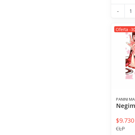
-
Oferta -3
PANINI M
Negim
$9.730
CLP