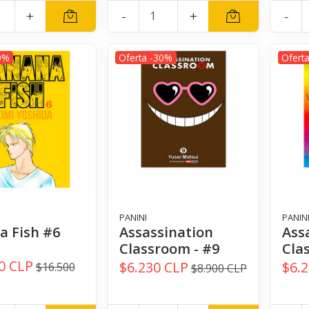
+
-
+
-
0%
Oferta -30%
Ofert
PANINI
PANIN
a Fish #6
Assassination
Ass
Classroom - #9
Cla
0 CLP
$6.230 CLP
$6.
$16.500
$8.900 CLP