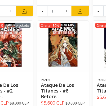
+
-
+
-
0%
Agotado
Oferta -30%
Ofert
PANINI
PANIN
e De Los
Ataque De Los
Ata
s - #2
Titanes - #8
Tita
..
Before..
$5.
 CLP
$5.600 CLP
$8.000 CLP
$8.000 CLP