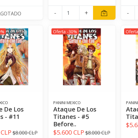
-
+
-
AGOTADO
0%
Oferta -30%
Ofert
XICO
PANINI MEXICO
PANIN
e De Los
Ataque De Los
Ata
s - #11
Titanes - #5
Tita
.
Before..
$5.
 CLP
$5.600 CLP
$8.000 CLP
$8.000 CLP