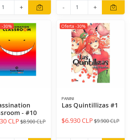
+
-
+
a -30%
Oferta -30%
I
PANINI
assination
Las Quintillizas #1
ssroom - #10
$6.930 CLP
230 CLP
$9.900 CLP
$8.900 CLP