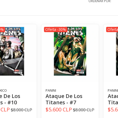
ORDENAR POR:
0%
Oferta -30%
Ofert
XICO
PANINI
PANIN
e De Los
Ataque De Los
Ata
s - #10
Titanes - #7
Tita
 CLP
$5.600 CLP
$5.
$8.000 CLP
$8.000 CLP