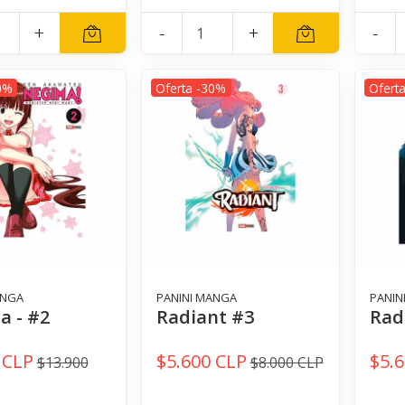
+
-
+
-
0%
Oferta -30%
Ofert
ANGA
PANINI MANGA
PANIN
a - #2
Radiant #3
Rad
 CLP
$5.600 CLP
$5.
$13.900
$8.000 CLP