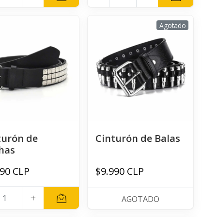
Agotado
turón de
Cinturón de Balas
has
990 CLP
$9.990 CLP
+
AGOTADO