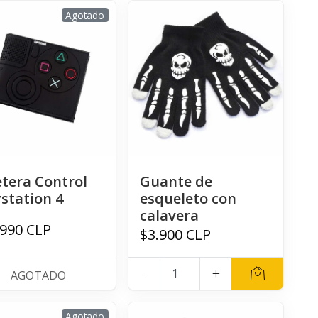
Agotado
etera Control
Guante de
ystation 4
esqueleto con
calavera
.990 CLP
$3.900 CLP
-
+
AGOTADO
Agotado