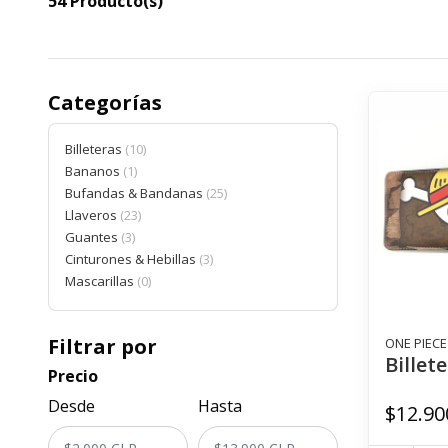
54 Producto(s)
Categorías
Billeteras
10
Bananos
1
Bufandas & Bandanas
25
Llaveros
23
Guantes
3
Cinturones & Hebillas
3
Mascarillas
0
Filtrar por
ONE PIECE
Billet
Precio
Desde
Hasta
$12.90