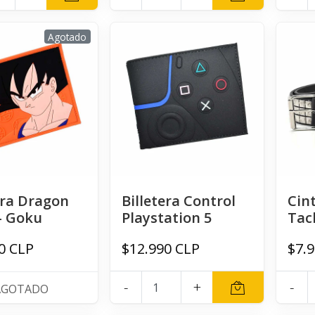
Agotado
era Dragon
Billetera Control
Cin
 - Goku
Playstation 5
Tac
0 CLP
$12.990 CLP
$7.
-
+
-
AGOTADO