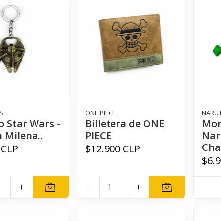
S
ONE PIECE
NARU
o Star Wars -
Billetera de ONE
Mon
 Milena..
PIECE
Nar
Cha
 CLP
$12.900 CLP
$6.
+
-
+