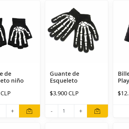
e de
Guante de
Bill
eto niño
Esqueleto
Pla
 CLP
$3.900 CLP
$12
+
-
+