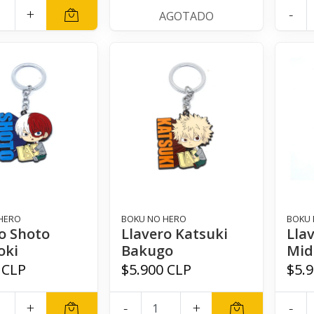
+
-
AGOTADO
HERO
BOKU NO HERO
BOKU 
o Shoto
Llavero Katsuki
Llav
oki
Bakugo
Mid
 CLP
$5.900 CLP
$5.
+
-
+
-