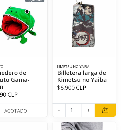
TO
KIMETSU NO YAIBA
edero de
Billetera larga de
uto Gama-
Kimetsu no Yaiba
n
$6.900 CLP
990 CLP
-
+
AGOTADO