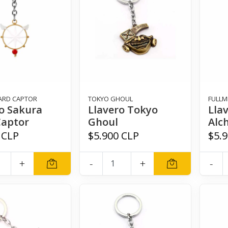
ARD CAPTOR
TOKYO GHOUL
FULLM
o Sakura
Llavero Tokyo
Lla
Captor
Ghoul
Alc
 CLP
$5.900 CLP
$5.
+
-
+
-