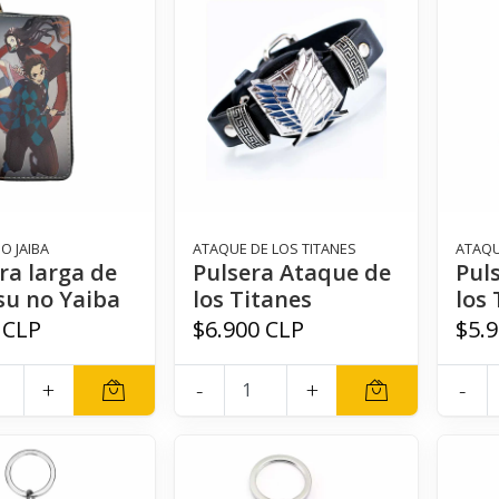
O JAIBA
ATAQUE DE LOS TITANES
ATAQU
era larga de
Pulsera Ataque de
Pul
su no Yaiba
los Titanes
los 
 CLP
$6.900 CLP
$5.
+
-
+
-