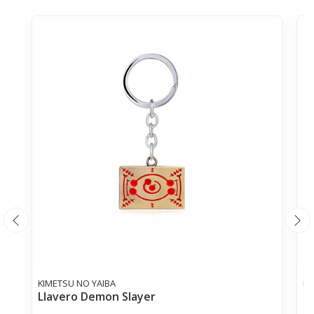
KIMETSU NO YAIBA
KI
Llavero Demon Slayer
L