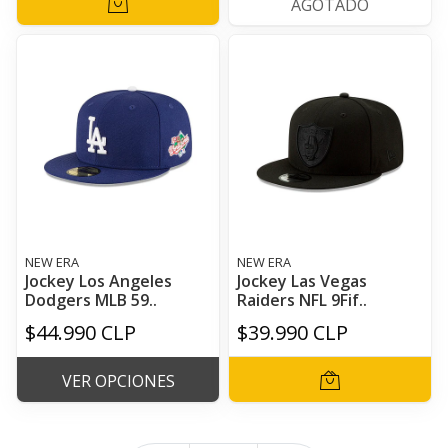
AGOTADO
NEW ERA
NEW ERA
Jockey Los Angeles
Jockey Las Vegas
Dodgers MLB 59..
Raiders NFL 9Fif..
$44.990 CLP
$39.990 CLP
VER OPCIONES