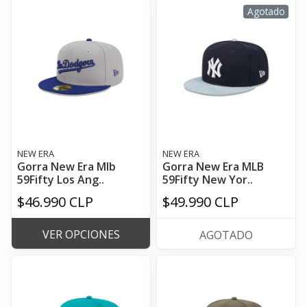
Agotado
NEW ERA
NEW ERA
Gorra New Era Mlb
Gorra New Era MLB
59Fifty Los Ang..
59Fifty New Yor..
$46.990 CLP
$49.990 CLP
VER OPCIONES
AGOTADO