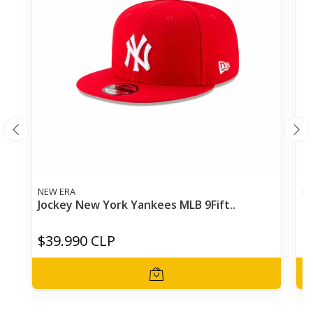
NEW ERA
NE
Jockey New York Yankees MLB 9Fift..
Kn
$39.990 CLP
$