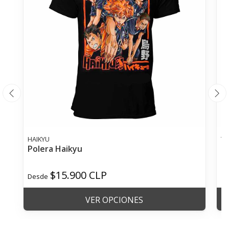
HAIKYU
TH
Polera Haikyu
P
$15.900 CLP
$
Desde
VER OPCIONES