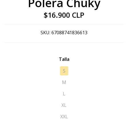
Polera Chuky
$16.900 CLP
SKU:
67088741836613
Talla
S
M
L
XL
XXL