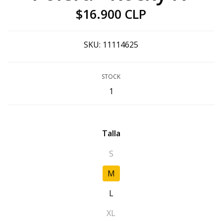
$16.900 CLP
SKU:
11114625
STOCK
1
Talla
S
M
L
XL