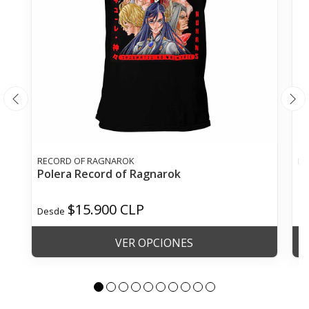
RECORD OF RAGNAROK
BA
Polera Record of Ragnarok
Po
$15.900 CLP
$
Desde
VER OPCIONES