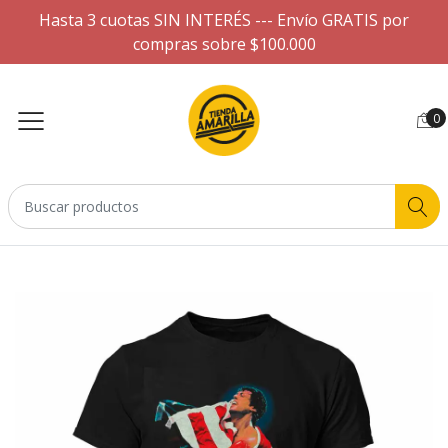
Hasta 3 cuotas SIN INTERÉS --- Envío GRATIS por
compras sobre $100.000
0