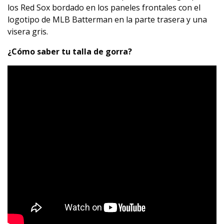
los Red Sox bordado en los paneles frontales con el
logotipo de MLB Batterman en la parte trasera y una
visera gris.
¿Cómo saber tu talla de gorra?
&embeds_referring_euri=https%3A%2F%2Fnewerachile.
cl%2F&source_ve_path=Mjg2NjY&feature=emb_logo