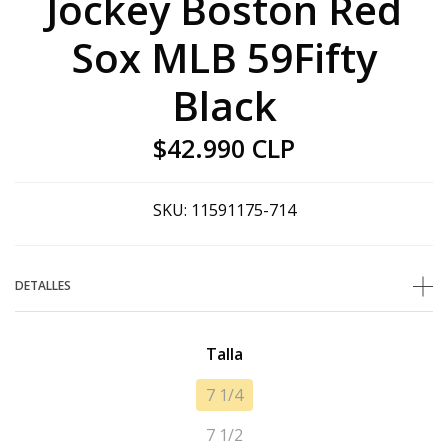
Jockey Boston Red
Sox MLB 59Fifty
Black
$42.990 CLP
SKU:
11591175-714
DETALLES
Talla
7 1/4
7 1/2