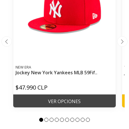
NEW ERA
WI
Jockey New York Yankees MLB 59Fif..
Jo
$47.990 CLP
$
VER OPCIONES