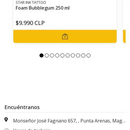
STAR INK TATTOO
ST
Foam Bubblegum 250 ml
In
$9.990 CLP
$
Encuéntranos
Monseñor José Fagnano 657, , Punta Arenas, Magallanes, Chile