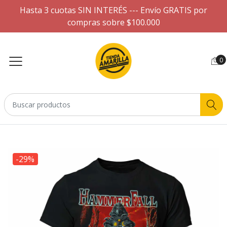
Hasta 3 cuotas SIN INTERÉS --- Envío GRATIS por
compras sobre $100.000
0
-29%