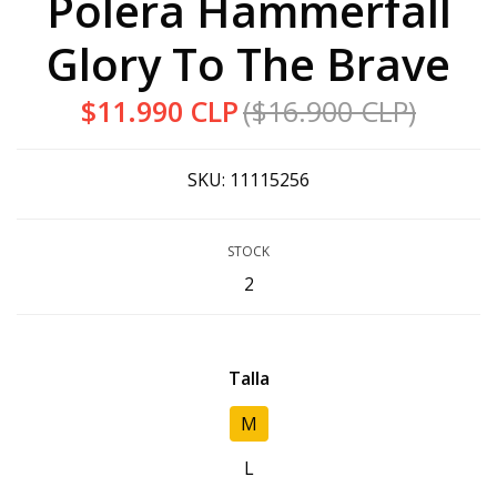
Polera Hammerfall
Glory To The Brave
$11.990 CLP
($16.900 CLP)
SKU:
11115256
STOCK
2
Talla
M
L