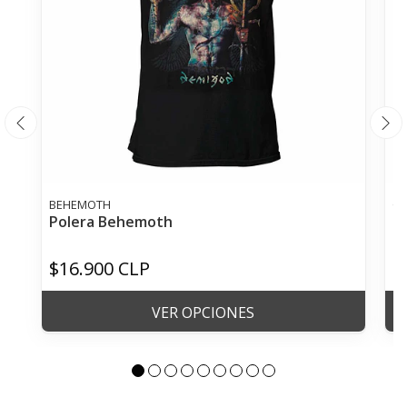
BEHEMOTH
GO
Polera Behemoth
Po
$16.900 CLP
$
VER OPCIONES