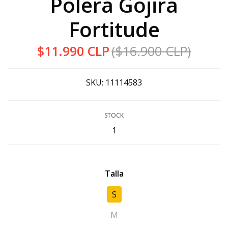
Polera Gojira
Fortitude
$11.990 CLP
($16.900 CLP)
SKU:
11114583
STOCK
1
Talla
S
M