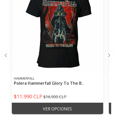
HAMMERFALL
B
Polera Hammerfall Glory To The B..
P
$11.990 CLP
$
$16.900 CLP
VER OPCIONES