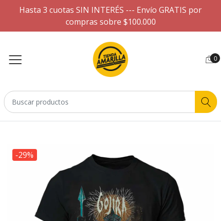
Hasta 3 cuotas SIN INTERÉS --- Envío GRATIS por
compras sobre $100.000
0
-29%