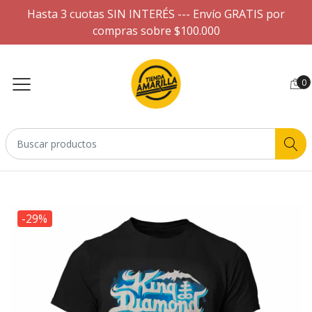
Hasta 3 cuotas SIN INTERÉS --- Envío GRATIS por
compras sobre $100.000
0
-29%