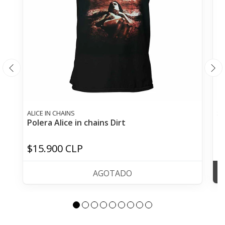
ALICE IN CHAINS
SL
Polera Alice in chains Dirt
Po
$15.900 CLP
$
AGOTADO