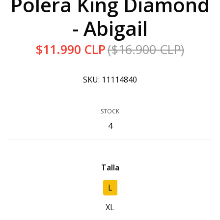
Polera King Diamond
- Abigail
$11.990 CLP
($16.900 CLP)
SKU:
11114840
STOCK
4
Talla
L
XL