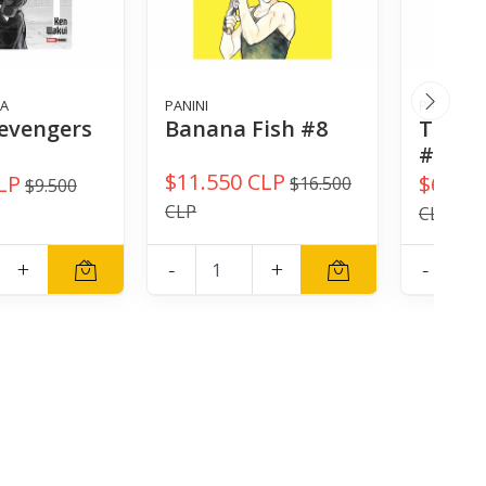
GA
PANINI
PANINI M
evengers
Banana Fish #8
Tokyo
#5
$11.550 CLP
LP
$6.650
$16.500
$9.500
CLP
CLP
+
-
+
-