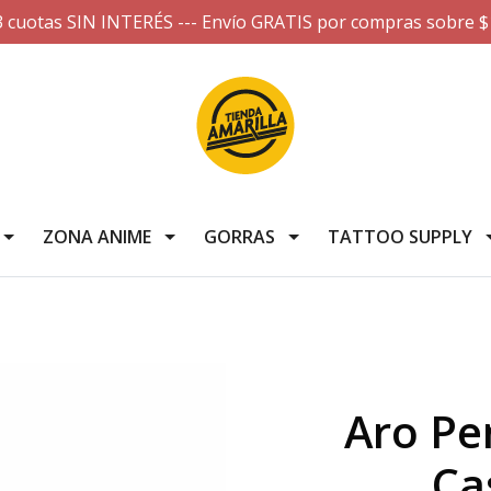
3 cuotas SIN INTERÉS --- Envío GRATIS por compras sobre $
ZONA ANIME
GORRAS
TATTOO SUPPLY
Aro Pe
Ca