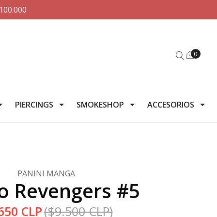
100.000
0
PIERCINGS
SMOKESHOP
ACCESORIOS
PANINI MANGA
o Revengers #5
650 CLP
($9.500 CLP)