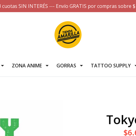
3 cuotas SIN INTERÉS --- Envío GRATIS por compras sobre $
ZONA ANIME
GORRAS
TATTOO SUPPLY
Toky
$6.