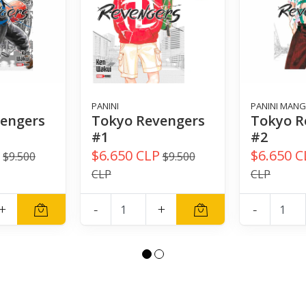
PANINI
PANINI MAN
engers
Tokyo Revengers
Tokyo R
#1
#2
P
$6.650 CLP
$6.650 C
$9.500
$9.500
CLP
CLP
+
-
+
-