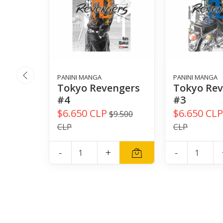
PANINI MANGA
PANINI MANGA
Tokyo Revengers
Tokyo Rev
#4
#3
$6.650 CLP
$6.650 CL
$9.500
CLP
CLP
-
+
-