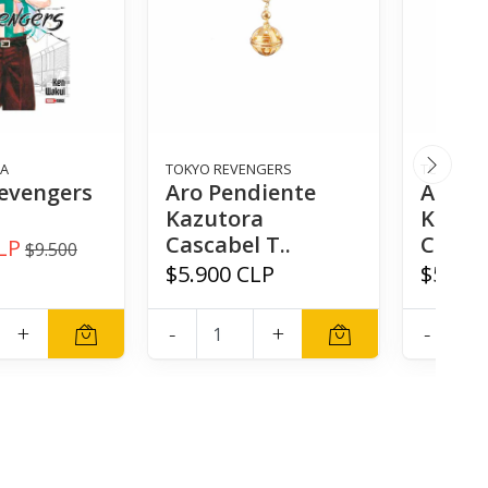
GA
TOKYO REVENGERS
TOKYO RE
evengers
Aro Pendiente
Aro P
Kazutora
Kazut
Cascabel T..
Cascab
LP
$9.500
$5.900 CLP
$5.900
+
-
+
-