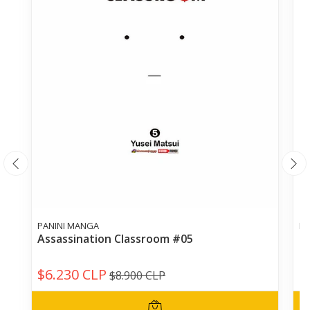
PANINI MANGA
PA
Assassination Classroom #05
T
$6.230 CLP
$
$8.900 CLP