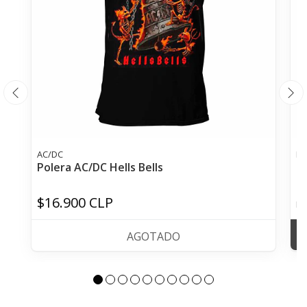
AC/DC
FO
Polera AC/DC Hells Bells
Po
$16.900 CLP
De
AGOTADO