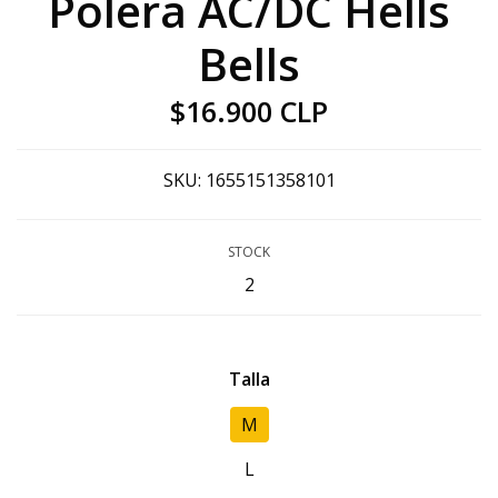
Polera AC/DC Hells
Bells
$16.900 CLP
SKU:
1655151358101
STOCK
2
Talla
M
L