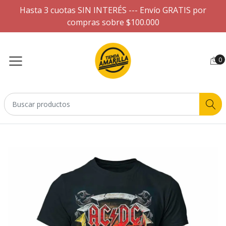
Hasta 3 cuotas SIN INTERÉS --- Envío GRATIS por
compras sobre $100.000
0