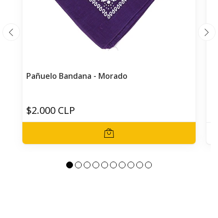
Pañuelo Bandana - Morado
P
$2.000 CLP
$