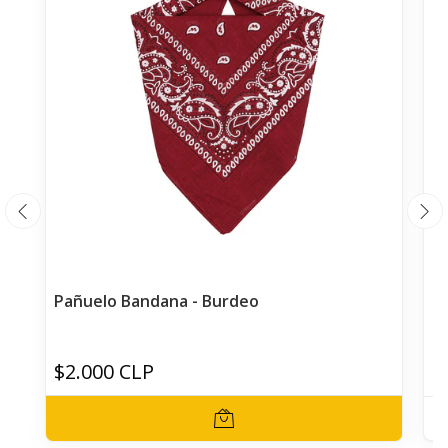
Pañuelo Bandana - Burdeo
P
$2.000 CLP
$