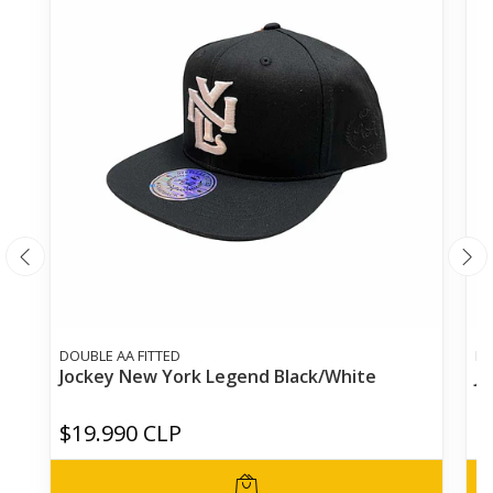
DOUBLE AA FITTED
DO
Jockey New York Legend Black/White
J
$19.990 CLP
$