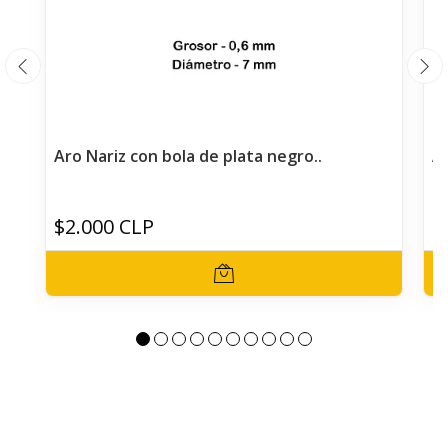
Aro Nariz con bola de plata negro..
Ar
$2.000 CLP
$