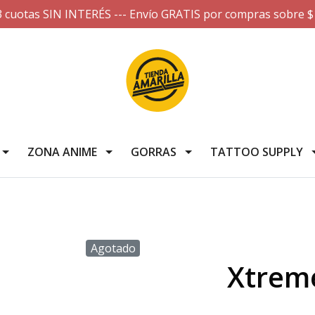
3 cuotas SIN INTERÉS --- Envío GRATIS por compras sobre $
ZONA ANIME
GORRAS
TATTOO SUPPLY
Agotado
Xtreme