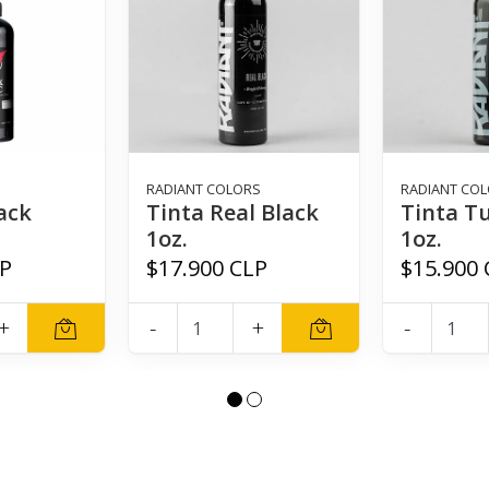
RADIANT COLORS
RADIANT CO
ack
Tinta Real Black
Tinta T
1oz.
1oz.
LP
$17.900 CLP
$15.900 
+
-
+
-