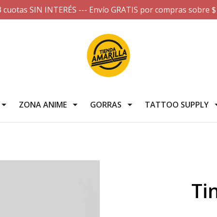
3 cuotas SIN INTERÉS --- Envío GRATIS por compras sobre $
ZONA ANIME
GORRAS
TATTOO SUPPLY
Ti