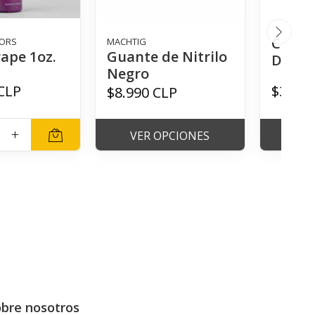
Conte
LORS
MACHTIG
ape 1oz.
Guante de Nitrilo
Desec
Negro
CLP
$3.900
$8.990 CLP
+
VER OPCIONES
VER
bre nosotros