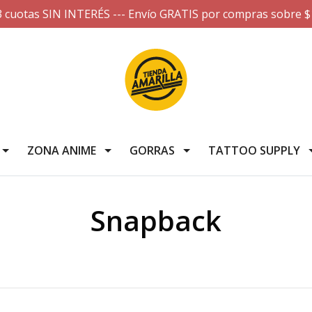
3 cuotas SIN INTERÉS --- Envío GRATIS por compras sobre $
ZONA ANIME
GORRAS
TATTOO SUPPLY
Snapback