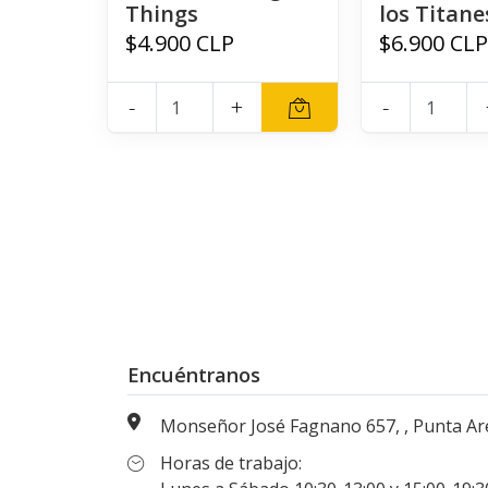
Things
los Titane
$4.900 CLP
$6.900 CL
-
+
-
Encuéntranos
Monseñor José Fagnano 657, , Punta Arenas, Magallanes, Chi
Horas de trabajo: