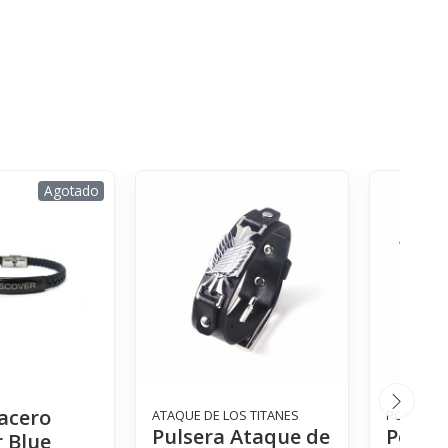
Agotado
 acero
ATAQUE DE LOS TITANES
POLTERGE
Pulsera Ataque de
Polera
r Blue