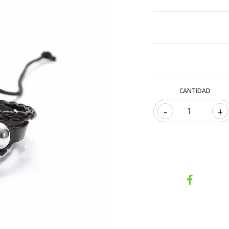
CANTIDAD
-
+