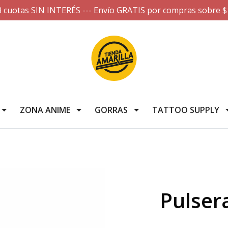
3 cuotas SIN INTERÉS --- Envío GRATIS por compras sobre $
ZONA ANIME
GORRAS
TATTOO SUPPLY
Pulser