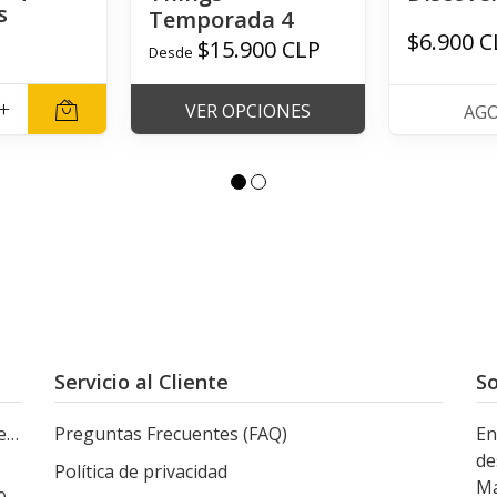
s
Temporada 4
$6.900 C
P
$15.900 CLP
Desde
+
VER OPCIONES
AG
Servicio al Cliente
So
le
Preguntas Frecuentes (FAQ)
En
de
Política de privacidad
Ma