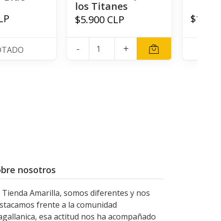
los Titanes
LP
$15.90
$5.900 CLP
-
+
OTADO
A
bre nosotros
 Tienda Amarilla, somos diferentes y nos
stacamos frente a la comunidad
gallanica, esa actitud nos ha acompañado