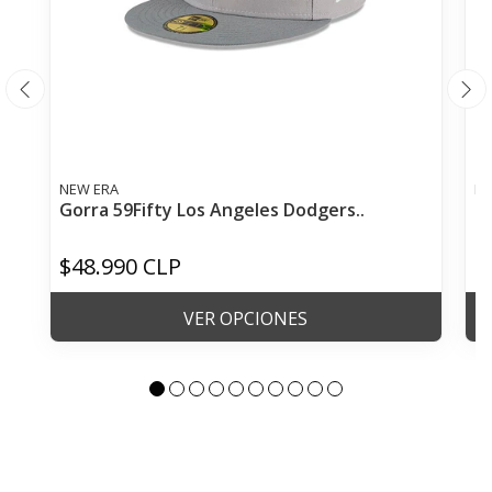
NEW ERA
NE
Gorra 59Fifty Los Angeles Dodgers..
G
$48.990 CLP
$
VER OPCIONES