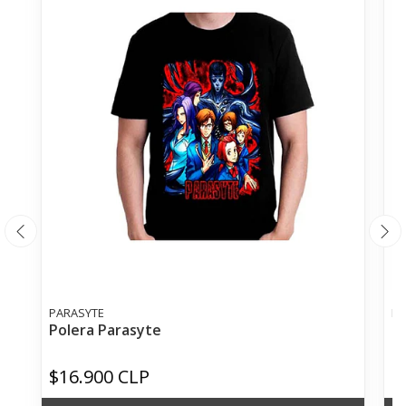
PARASYTE
DE
Polera Parasyte
P
$16.900 CLP
$