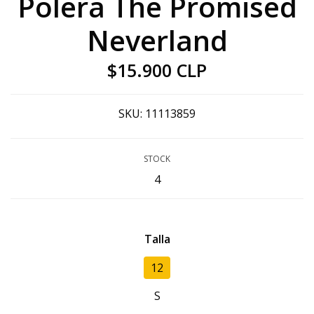
Polera The Promised
Neverland
$15.900 CLP
SKU:
11113859
STOCK
4
Talla
12
S