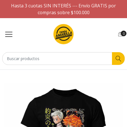
Hasta 3 cuotas SIN INTERÉS --- Envío GRATIS por
compras sobre $100.000
0