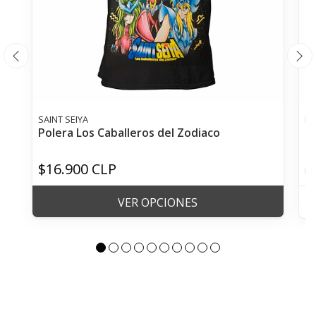
SAINT SEIYA
DE
Polera Los Caballeros del Zodiaco
Po
$16.900 CLP
De
VER OPCIONES