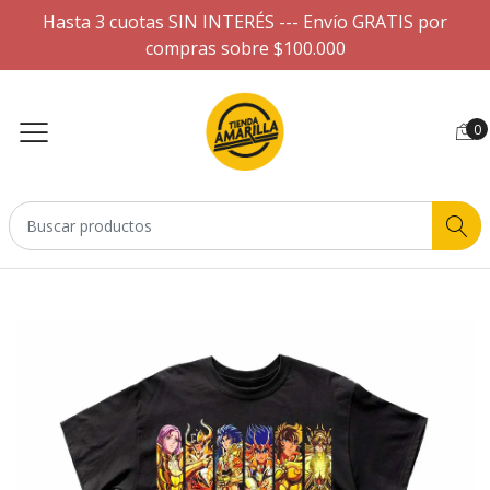
Hasta 3 cuotas SIN INTERÉS --- Envío GRATIS por
compras sobre $100.000
0