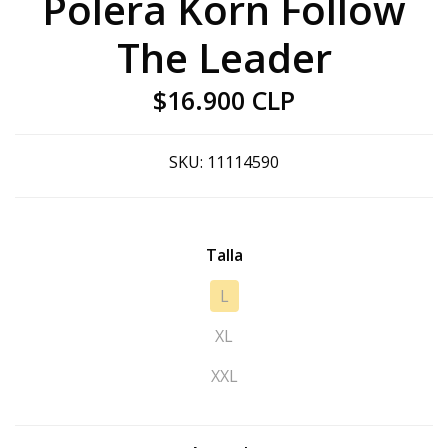
Polera Korn Follow
The Leader
$16.900 CLP
SKU:
11114590
Talla
L
XL
XXL