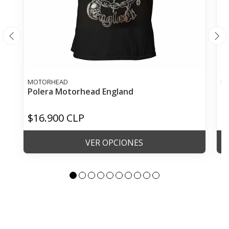
MOTORHEAD
R
Polera Motorhead England
P
$16.900 CLP
$
VER OPCIONES