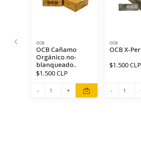
OCB
OCB
OCB Cañamo
OCB X-Pert
Orgánico no-
blanqueado..
$1.500 CL
$1.500 CLP
-
+
-