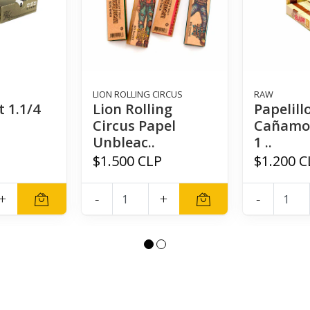
LION ROLLING CIRCUS
RAW
 1.1/4
Lion Rolling
Papelil
Circus Papel
Cañamo
Unbleac..
1 ..
P
$1.500 CLP
$1.200 C
+
-
+
-