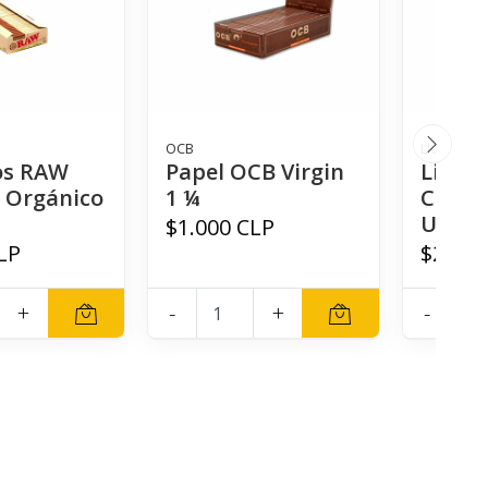
OCB
LION ROLL
los RAW
Papel OCB Virgin
Lion R
 Orgánico
1 ¼
Circu
Unblea
$1.000 CLP
LP
$2.000
+
-
+
-