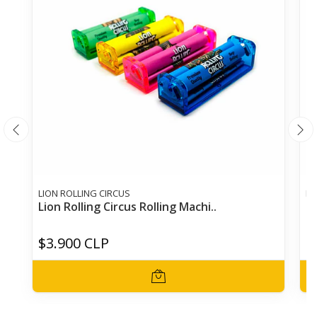
LION ROLLING CIRCUS
LI
Lion Rolling Circus Rolling Machi..
Li
$3.900 CLP
$