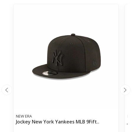
NEW ERA
NE
Jockey New York Yankees MLB 9Fift..
Jo