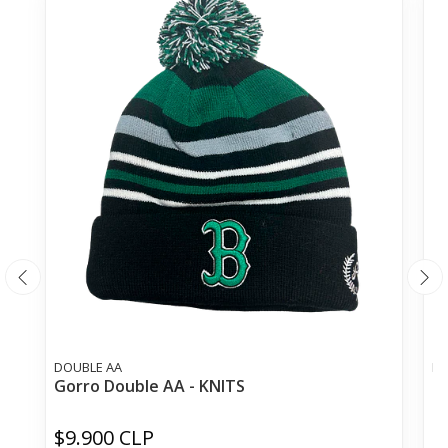
DOUBLE AA
DO
Gorro Double AA - KNITS
G
$9.900 CLP
$